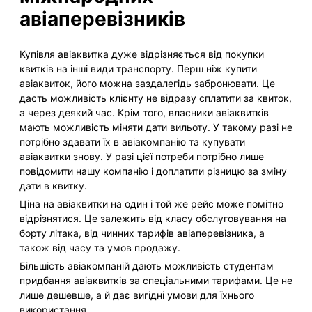
авіаперевізників
Купівля авіаквитка дуже відрізняється від покупки
квитків на інші види транспорту. Перш ніж купити
авіаквиток, його можна заздалегідь забронювати. Це
дасть можливість клієнту не відразу сплатити за квиток,
а через деякий час. Крім того, власники авіаквитків
мають можливість міняти дати вильоту. У такому разі не
потрібно здавати їх в авіакомпанію та купувати
авіаквитки знову. У разі цієї потреби потрібно лише
повідомити нашу компанію і доплатити різницю за зміну
дати в квитку.
Ціна на авіаквитки на один і той же рейс може помітно
відрізнятися. Це залежить від класу обслуговування на
борту літака, від чинних тарифів авіаперевізника, а
також від часу та умов продажу.
Більшість авіакомпаній дають можливість студентам
придбання авіаквитків за спеціальними тарифами. Це не
лише дешевше, а й дає вигідні умови для їхнього
використання.